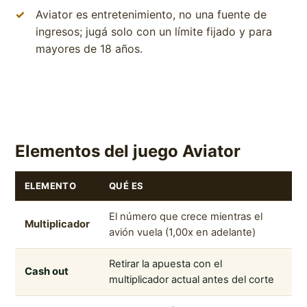
Aviator es entretenimiento, no una fuente de
ingresos; jugá solo con un límite fijado y para
mayores de 18 años.
Elementos del juego Aviator
ELEMENTO
QUÉ ES
El número que crece mientras el
Multiplicador
avión vuela (1,00x en adelante)
Retirar la apuesta con el
Cash out
multiplicador actual antes del corte