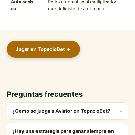
Auto cash
Retiro automático al multiplicador
out
que definiste de antemano
Jugar en TopacioBet →
Preguntas frecuentes
¿Cómo se juega a Aviator en TopacioBet?
¿Hay una estrategia para ganar siempre en