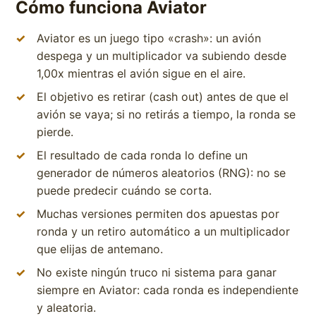
Cómo funciona Aviator
Aviator es un juego tipo «crash»: un avión
despega y un multiplicador va subiendo desde
1,00x mientras el avión sigue en el aire.
El objetivo es retirar (cash out) antes de que el
avión se vaya; si no retirás a tiempo, la ronda se
pierde.
El resultado de cada ronda lo define un
generador de números aleatorios (RNG): no se
puede predecir cuándo se corta.
Muchas versiones permiten dos apuestas por
ronda y un retiro automático a un multiplicador
que elijas de antemano.
No existe ningún truco ni sistema para ganar
siempre en Aviator: cada ronda es independiente
y aleatoria.