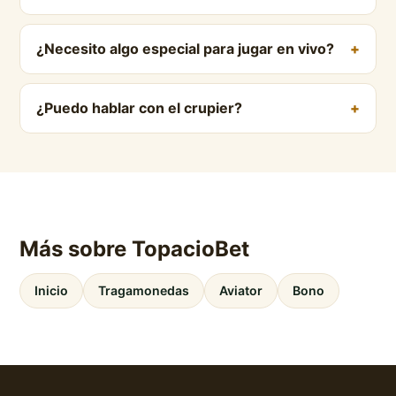
¿Necesito algo especial para jugar en vivo?
¿Puedo hablar con el crupier?
Más sobre TopacioBet
Inicio
Tragamonedas
Aviator
Bono