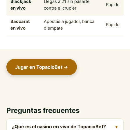
Blackjack
Llegás a 21 sin pasarte
Rápido
en vivo
contra el crupier
Baccarat
Apostás a jugador, banca
Rápido
en vivo
o empate
Jugar en TopacioBet →
Preguntas frecuentes
¿Qué es el casino en vivo de TopacioBet?