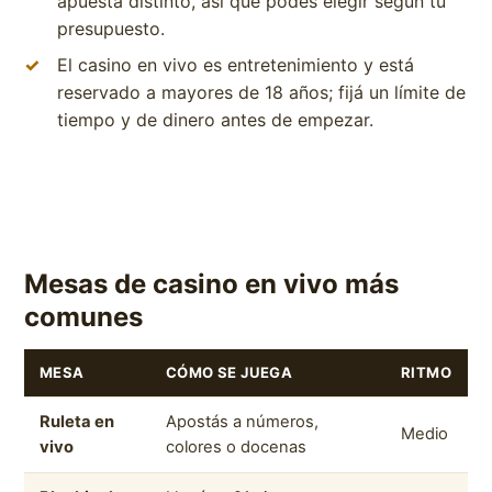
apuesta distinto, así que podés elegir según tu
presupuesto.
El casino en vivo es entretenimiento y está
reservado a mayores de 18 años; fijá un límite de
tiempo y de dinero antes de empezar.
Mesas de casino en vivo más
comunes
MESA
CÓMO SE JUEGA
RITMO
Ruleta en
Apostás a números,
Medio
vivo
colores o docenas