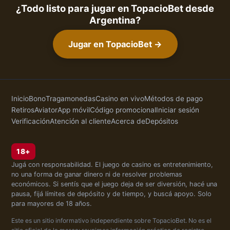
¿Todo listo para jugar en TopacioBet desde
Argentina?
Jugar en TopacioBet →
Inicio
Bono
Tragamonedas
Casino en vivo
Métodos de pago
Retiros
Aviator
App móvil
Código promocional
Iniciar sesión
Verificación
Atención al cliente
Acerca de
Depósitos
18+
Jugá con responsabilidad. El juego de casino es entretenimiento,
no una forma de ganar dinero ni de resolver problemas
económicos. Si sentís que el juego deja de ser diversión, hacé una
pausa, fijá límites de depósito y de tiempo, y buscá apoyo. Solo
para mayores de 18 años.
Este es un sitio informativo independiente sobre TopacioBet. No es el